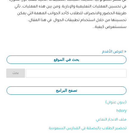
في عصر التكنولوجيا الحديثة، أصبحت التطبيقات الذكية تلعب دورًا محوريًا
في تحسين العمليات التعليمية والإدارية. ومن بين هذه العمليات، تأتي
طريقة الحضور والانصراف للطلاب كأحد الجوانب المهمة التي يمكن
تحسينها من خلال استخدام تطبيقات الجوال. في هذا المقال،
سنستعرض كيفية...
« اعرض الأقدم
بحث في الموقع
تصفح البرامج
(بدون عنوان)
hdory
ملف الانجاز التفاعي
تحضير الطلاب بالبصمة في المدارس السعودية